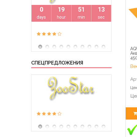
0
19
51
12
0
days
hour
min
sec
days
AQ
Ак
45
СПЕЦПРЕДЛОЖЕНИЯ
Вес
Ар
Цен
Це