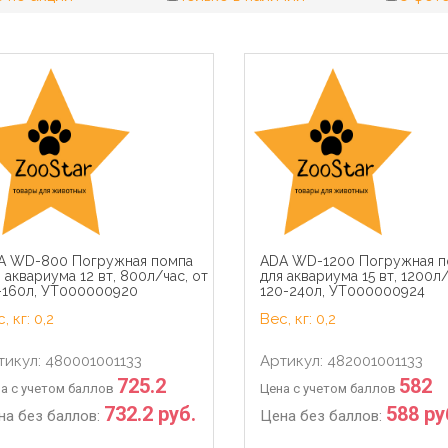
A WD-800 Погружная помпа
ADA WD-1200 Погружная п
 аквариума 12 вт, 800л/час, от
для аквариума 15 вт, 1200л/
-160л, УТ000000920
120-240л, УТ000000924
, кг: 0,2
Вес, кг: 0,2
тикул: 480001001133
Артикул: 482001001133
725.2
582
а с учетом баллов
Цена с учетом баллов
732.2 руб.
588 ру
на без баллов:
Цена без баллов: