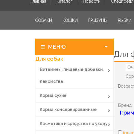
Главная
Каталог
Новости
Спецпредл
СОБАКИ
КОШКИ
ГРЫЗУНЫ
РЫБКИ
МЕНЮ
Для 
Для собак
Оч
Витамины, пищевые добавки,
Сор
лакомства
Возраст
Корма сухие
Бренд:
Корма консервированные
Прим
Косметика и средства по уходу
Товар