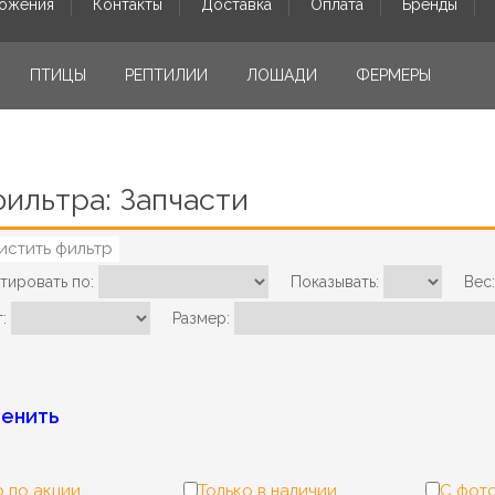
ожения
Контакты
Доставка
Оплата
Бренды
ПТИЦЫ
РЕПТИЛИИ
ЛОШАДИ
ФЕРМЕРЫ
фильтра: Запчасти
истить фильтр
тировать по:
Показывать:
Вес:
:
Размер:
енить
 по акции
Только в наличии
С фот