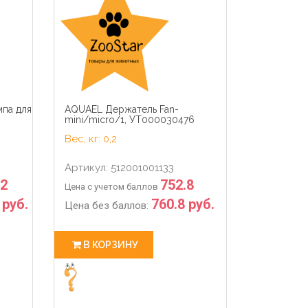
12
0
19
51
12
0
sec
days
hour
min
sec
days
па для
AQUAEL Держатель Fan-
mini/micro/1, УТ000030476
Вес, кг: 0,2
Артикул: 512001001133
.2
752.8
Цена с учетом баллов
 руб.
760.8 руб.
Цена без баллов:
В КОРЗИНУ