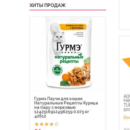
ХИТЫ ПРОДАЖ
AQ
Гурмэ Паучи для кошек
Гурм
FAN
Натуральные Рецепты Курица
Де-Л
TU
на пару с морковью
Perl
50
1242516912496259 0.075 кг
0.075
42612
Вес
54
Арт