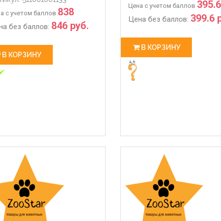
102.48
395.6
Цена с учетом баллов
838
а с учетом баллов
399.6 
Цена без баллов:
846 руб.
на без баллов:
В КОРЗИНУ
В КОРЗИНУ
 РАБОТЫ С 28.03 ПО 06.04
ЖДЕМ ВАС В НАШЕМ МАГАЗИ
3-27
2020-03-14
 работы магазина с 28.03 по
💥💥💥Магазин-склад Ждем 
олл-центр работает в
покупками для Ваших питомц
м режиме по график
Адрес : Л�