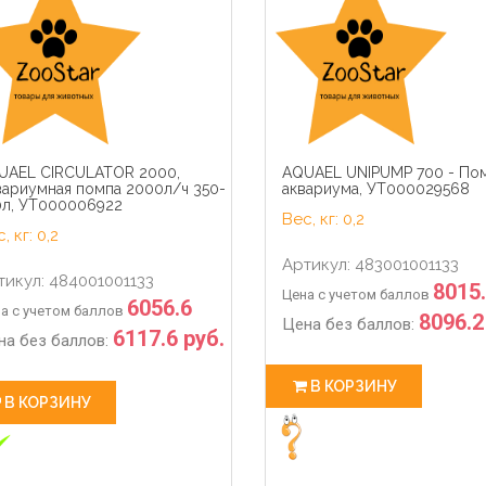
19
51
12
0
19
51
hour
min
sec
days
hour
min
UAEL CIRCULATOR 2000,
AQUAEL UNIPUMP 700 - Пом
вариумная помпа 2000л/ч 350-
аквариума, УТ000029568
0л, УТ000006922
Вес, кг: 0,2
, кг: 0,2
Артикул: 483001001133
тикул: 484001001133
8015
Цена с учетом баллов
6056.6
а с учетом баллов
8096.2
Цена без баллов:
6117.6 руб.
на без баллов:
В КОРЗИНУ
В КОРЗИНУ