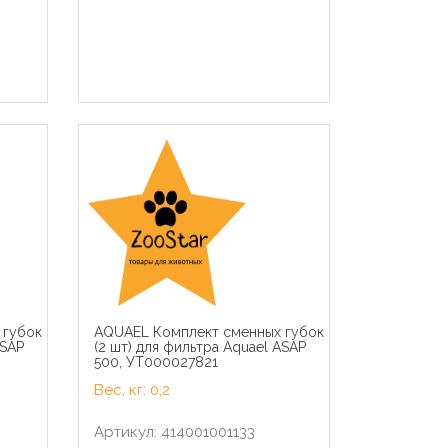
 губок
AQUAEL Комплект сменных губок
ки в
Royal Canin паучи ВВА RC
ASAP
(2 шт) для фильтра Aquael ASAP
х
Консервы паштет для щенков
500, УТ000027821
до 2мес., беременных и
085
кормящих сук (Starter Mousse)
Вес, кг: 0,2
40770019A0 | Starter Mousse
Mother & Babydog, 0,195 кг
Cat Ch
Артикул: 414001001133
Кусочки