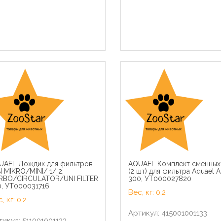
UAEL Дождик для фильтров
AQUAEL Комплект сменных
э Паучи для кошек Желе
Royal Canin паучи RC Кусоч
 MIKRO/MINI/ 1/ 2;
(2 шт) для фильтра Aquael 
юкс с курицей (Gourmet
соусе для кастрированны
RBO/CIRCULATOR/UNI FILTER
300, УТ000027820
) 124250811243974212486926
кошек 1-7лет (Sterilized)
0, УТ000031716
 кг 41525
40950008R040950008R1 0.
Вес, кг: 0,2
кг 22794
, кг: 0,2
Артикул: 415001001133
икул: 511001001133