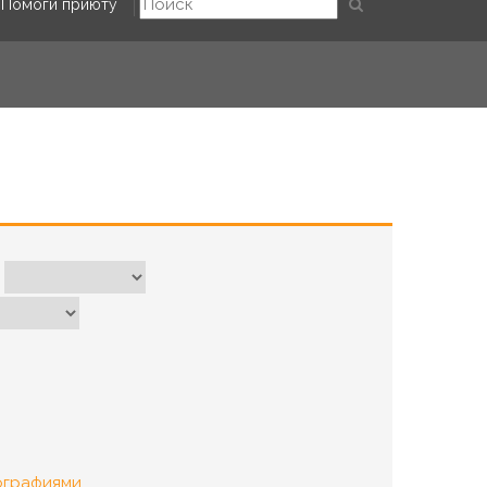
Помоги приюту
ографиями