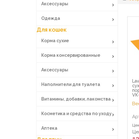
Аксессуары
Одежда
Для кошек
Корма сухие
Корма консервированные
Аксессуары
Lav
Наполнители для туалета
сух
пор
VК
Витамины, добавки, лакомства
Вес
Косметика и средства по уходу
Ар
Цен
Аптека
Це