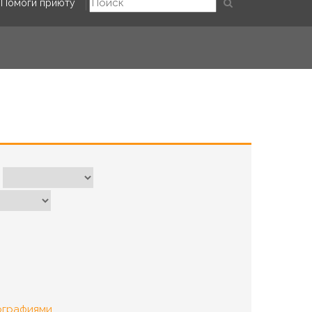
Помоги приюту
ографиями