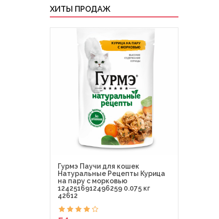
ХИТЫ ПРОДАЖ
Гурмэ Паучи для кошек
Гурм
Натуральные Рецепты Курица
Де-Л
на пару с морковью
Perl
1242516912496259 0.075 кг
0.075
42612
54