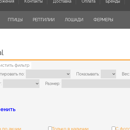
ожения
Контакты
Доставка
Оплата
Бренды
ПТИЦЫ
РЕПТИЛИИ
ЛОШАДИ
ФЕРМЕРЫ
al
истить фильтр
тировать по:
Показывать:
Вес:
:
Размер:
енить
 по акции
Только в наличии
С фот