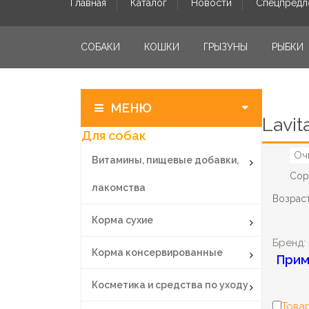
Главная
Каталог
Новости
Спецпредл
СОБАКИ
КОШКИ
ГРЫЗУНЫ
РЫБКИ
МЕНЮ
Lavit
Для собак
Оч
Витамины, пищевые добавки,
Сор
лакомства
Возраст
Корма сухие
Бренд:
Корма консервированные
Прим
Косметика и средства по уходу
Товар