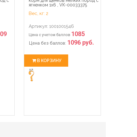
од с
корм для щенков мелких пород с
ягненком 1х6 , VК-00033375
Вес, кг: 2
Артикул: 1001001546
.09
1085
Цена с учетом баллов
1096 руб.
Цена без баллов:
В КОРЗИНУ