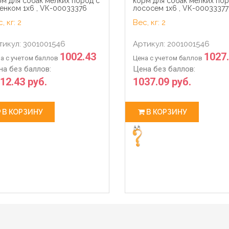
м для собак мелких пород с
корм для собак мелких пор
енком 1х6 , VК-00033376
лососем 1х6 , VК-00033377
, кг: 2
Вес, кг: 2
тикул: 3001001546
Артикул: 2001001546
1002.43
1027
а с учетом баллов
Цена с учетом баллов
на без баллов:
Цена без баллов:
12.43 руб.
1037.09 руб.
В КОРЗИНУ
В КОРЗИНУ