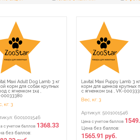
ital Maxi Adult Dog Lamb 3 кг
Lavital Maxi Puppy Lamb 3 к
ой корм для собак крупных
корм для щенков крупных 
од с ягненком 1х4 ,
с ягненком 1х4 , VК-000333
-00033380
Вес, кг: 3
, кг: 3
Артикул: 5001001546
тикул: 6001001546
1549
Цена с учетом баллов
1368.33
а с учетом баллов
Цена без баллов:
на без баллов:
1565.91 руб.