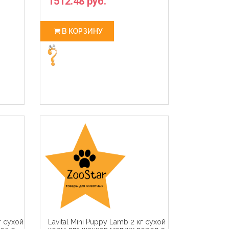
1512.48 руб.
В КОРЗИНУ
кг сухой
Lavital Mini Puppy Lamb 2 кг сухой