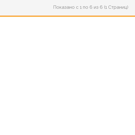
Показано с 1 по 6 из 6 (1 Страниц)
21
40
45
0
21
40
hour
min
sec
days
hour
min