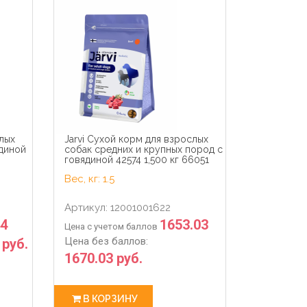
29
0
4
41
29
0
sec
days
hour
min
sec
days
слых
Jarvi Сухой корм для взрослых
ядиной
собак средних и крупных пород с
говядиной 42574 1,500 кг 66051
Вес, кг: 1.5
Артикул: 12001001622
44
1653.03
Цена с учетом баллов
Цена без баллов:
 руб.
1670.03 руб.
В КОРЗИНУ