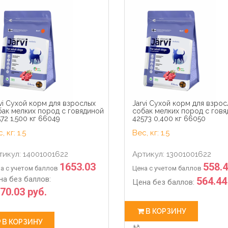
4
41
29
0
4
41
hour
min
sec
days
hour
min
vi Сухой корм для взрослых
Jarvi Сухой корм для взро
бак мелких пород с говядиной
собак мелких пород с гов
72 1,500 кг 66049
42573 0,400 кг 66050
, кг: 1.5
Вес, кг: 1.5
тикул: 14001001622
Артикул: 13001001622
1653.03
558.
а с учетом баллов
Цена с учетом баллов
на без баллов:
564.44
Цена без баллов:
70.03 руб.
В КОРЗИНУ
В КОРЗИНУ