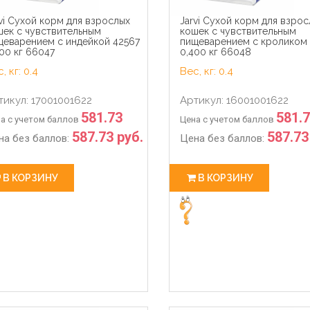
vi Сухой корм для взрослых
Jarvi Сухой корм для взро
шек с чувствительным
кошек с чувствительным
щеварением с индейкой 42567
пищеварением с кроликом
00 кг 66047
0,400 кг 66048
, кг: 0.4
Вес, кг: 0.4
тикул: 17001001622
Артикул: 16001001622
581.73
581.
а с учетом баллов
Цена с учетом баллов
587.73 руб.
587.73
на без баллов:
Цена без баллов:
В КОРЗИНУ
В КОРЗИНУ