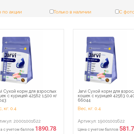
 по акции
Только в наличии
С фот
vi Сухой корм для взрослых
Jarvi Сухой корм для взро
ек с курицей 42562 1,500 кг
кошек с курицей 42563 0,40
043
66044
, кг: 0.4
Вес, кг: 0.4
тикул: 20001001622
Артикул: 19001001622
1890.78
581.
а с учетом баллов
Цена с учетом баллов