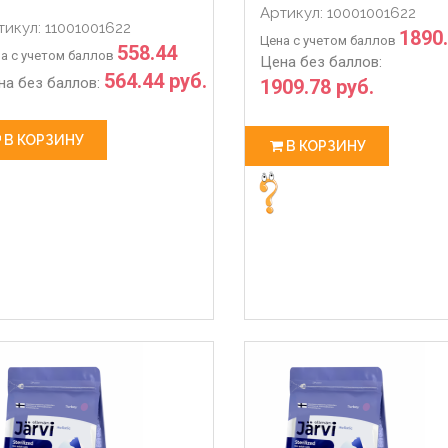
102.48
Артикул: 10001001622
тикул: 11001001622
1890
Цена с учетом баллов
558.44
а с учетом баллов
Цена без баллов:
564.44 руб.
на без баллов:
1909.78 руб.
В КОРЗИНУ
В КОРЗИНУ
 РАБОТЫ С 28.03 ПО 06.04
ЖДЕМ ВАС В НАШЕМ МАГАЗИ
3-27
2020-03-14
 работы магазина с 28.03 по
💥💥💥Магазин-склад Ждем 
олл-центр работает в
покупками для Ваших питомц
м режиме по график
Адрес : Л�