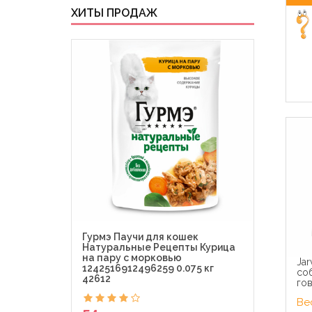
ХИТЫ ПРОДАЖ
Гурмэ Паучи для кошек
Гурм
Натуральные Рецепты Курица
Де-Л
на пару с морковью
Perl
Jar
1242516912496259 0.075 кг
0.075
соб
42612
гов
Вес
54