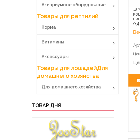
Аквариумное оборудование
Jar
ко
Товары для рептилий
пи
0,4
Корма
Вес
Витамины
Ар
Цен
Аксессуары
Це
Товары для лошадей
Для
домашнего хозяйства
Для домашнего хозяйства
ТОВАР ДНЯ