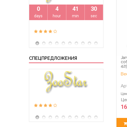
0
4
41
29
0
days
hour
min
sec
days
Jar
СПЕЦПРЕДЛОЖЕНИЯ
со
425
Вес
Ар
Цен
Це
16