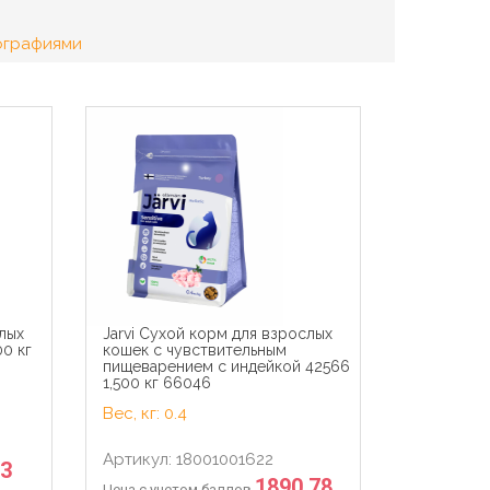
ографиями
слых
Jarvi Сухой корм для взрослых
0 кг
кошек с чувствительным
пищеварением с индейкой 42566
1,500 кг 66046
Вес, кг: 0.4
Артикул: 18001001622
73
1890.78
Цена с учетом баллов