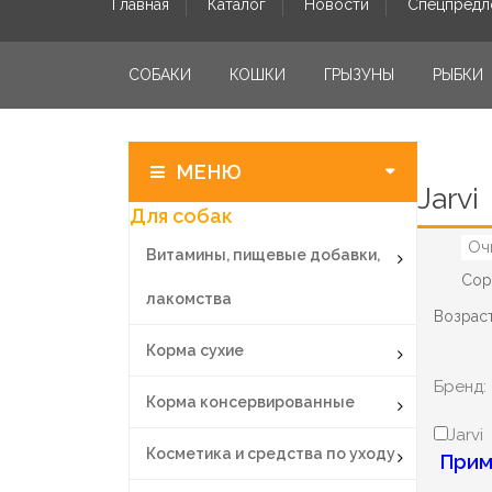
Главная
Каталог
Новости
Спецпредл
СОБАКИ
КОШКИ
ГРЫЗУНЫ
РЫБКИ
МЕНЮ
Jarvi
Для собак
Оч
Витамины, пищевые добавки,
Сор
лакомства
Возраст
Корма сухие
Бренд:
Корма консервированные
Jarvi
Косметика и средства по уходу
Прим