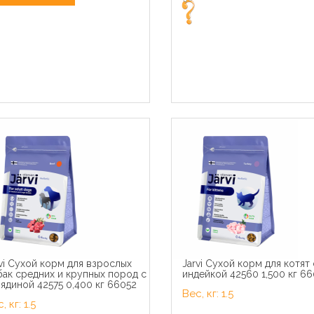
э Паучи для кошек Желе
Royal Canin паучи RC Кусоч
юкс с курицей (Gourmet
соусе для кастрированны
) 124250811243974212486926
кошек 1-7лет (Sterilized)
vi Сухой корм для взрослых
Jarvi Сухой корм для котят 
 кг 41525
40950008R040950008R1 0.
ак средних и крупных пород с
индейкой 42560 1,500 кг 6
кг 22794
ядиной 42575 0,400 кг 66052
Вес, кг: 1.5
, кг: 1.5