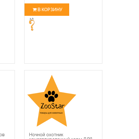
В КОРЗИНУ
ков
Hочной охотник