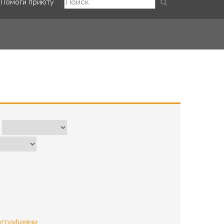
Помоги приюту
ографиями