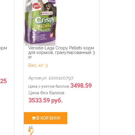
33
0
21
24
33
0
sec
days
hour
min
sec
days
корм
Versele-Laga Crispy Pellets корм
для хорьков, гранулированный 3
кг
Вес, кг: 3
Артикул: 1000100797
.25
3498.59
Цена с учетом баллов
Цена без баллов:
3533.59 руб.
В КОРЗИНУ