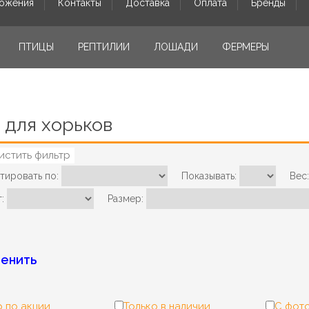
ожения
Контакты
Доставка
Оплата
Бренды
ПТИЦЫ
РЕПТИЛИИ
ЛОШАДИ
ФЕРМЕРЫ
 для хорьков
истить фильтр
тировать по:
Показывать:
Вес:
:
Размер:
енить
 по акции
Только в наличии
С фот