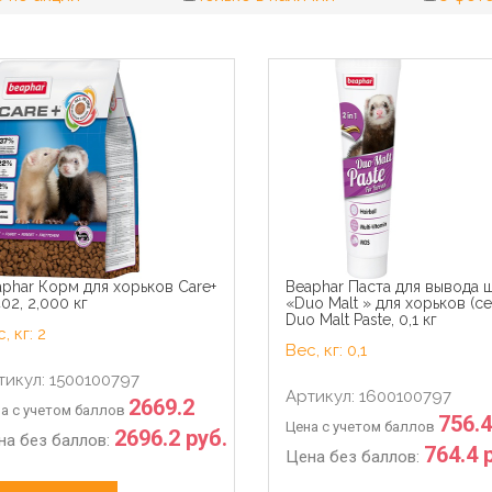
phar Корм для хорьков Care+
Beaphar Паста для вывода 
02, 2,000 кг
«Duo Malt » для хорьков (се
Duo Malt Paste, 0,1 кг
, кг: 2
Вес, кг: 0,1
тикул: 1500100797
Артикул: 1600100797
2669.2
а с учетом баллов
756.4
Цена с учетом баллов
2696.2 руб.
на без баллов:
764.4 
Цена без баллов: