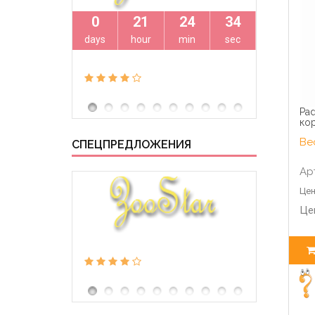
0
21
24
33
0
days
hour
min
sec
days
Pad
кор
Вес
СПЕЦПРЕДЛОЖЕНИЯ
Ар
Цен
Це