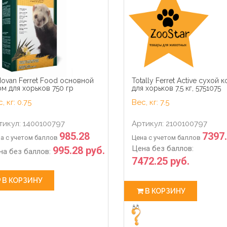
21
24
33
0
21
24
hour
min
sec
days
hour
min
ovan Ferret Food основной
Totally Ferret Active сухой 
м для хорьков 750 гр
для хорьков 7,5 кг, 5751075
, кг: 0.75
Вес, кг: 7.5
тикул: 1400100797
Артикул: 2100100797
985.28
7397
а с учетом баллов
Цена с учетом баллов
Цена без баллов:
995.28 руб.
на без баллов:
7472.25 руб.
В КОРЗИНУ
В КОРЗИНУ