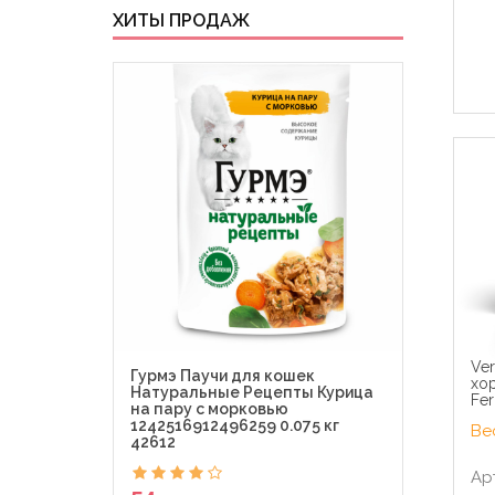
ХИТЫ ПРОДАЖ
Ver
Гурмэ Паучи для кошек
Гурм
хор
Натуральные Рецепты Курица
Де-Л
Fer
на пару с морковью
Perl
1242516912496259 0.075 кг
0.075
Вес
42612
Ар
54