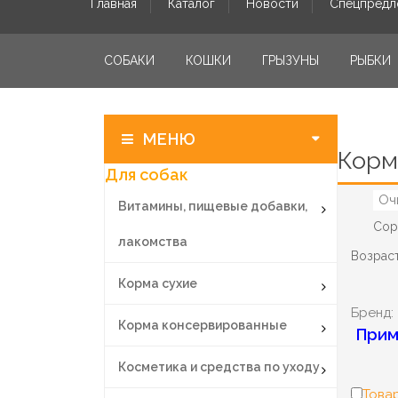
Главная
Каталог
Новости
Спецпредл
СОБАКИ
КОШКИ
ГРЫЗУНЫ
РЫБКИ
МЕНЮ
Корм
Для собак
Оч
Витамины, пищевые добавки,
Сор
лакомства
Возраст
Корма сухие
Бренд:
Корма консервированные
Прим
Косметика и средства по уходу
Товар