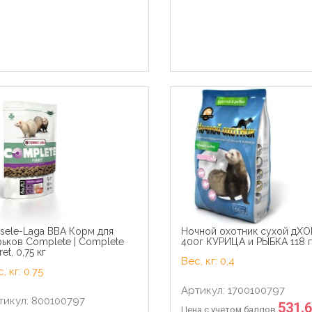
sele-Laga ВВА Корм для
Ночной охотник сухой дХ
э Паучи для кошек Желе
Royal Canin паучи RC Кусоч
ьков Complete | Complete
400г КУРИЦА и РЫБКА 118 
юкс с курицей (Gourmet
соусе для кастрированны
ret, 0,75 кг
) 124250811243974212486926
кошек 1-7лет (Sterilized)
Вес, кг: 0,4
 кг 41525
40950008R040950008R1 0.
, кг: 0.75
кг 22794
Артикул: 1700100797
тикул: 800100797
531.
Цена с учетом баллов