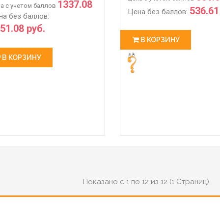
102.48
1337.08
а с учетом баллов
536.61
Цена без баллов:
на без баллов:
51.08 руб.
В КОРЗИНУ
В КОРЗИНУ
 РАБОТЫ С 28.03 ПО 06.04
ЖДЕМ ВАС В НАШЕМ МАГАЗИ
3-27
2020-03-14
Показано с 1 по 12 из 12 (1 Страниц)
 работы магазина с 28.03 по
💥💥💥Магазин-склад Ждем 
олл-центр работает в
покупками для Ваших питомц
м режиме по график
Адрес : Л�