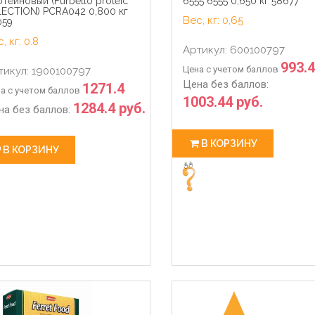
теиновый (Furbetto proteic
6555 6555 0,650 кг 58677
LECTION) PCRA042 0,800 кг
Вес, кг: 0,65
059
, кг: 0.8
Артикул: 600100797
993.
Цена с учетом баллов
тикул: 1900100797
Цена без баллов:
1271.4
а с учетом баллов
1003.44 руб.
1284.4 руб.
на без баллов:
В КОРЗИНУ
В КОРЗИНУ