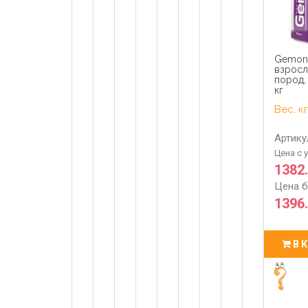
Gemon
взросл
пород,
кг
Вес, кг
Артику
Цена с 
1382
Цена б
1396.
В 