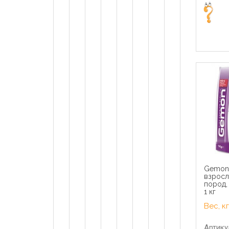
Gemon
взросл
пород,
1 кг
Вес, кг
Артику