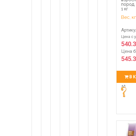
пород,
1 кг
Вес, кг
Артику
Цена с 
540.
Цена б
545.3
В 