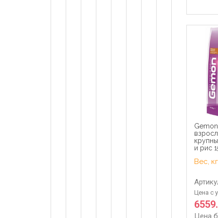
Gemon
взросл
крупны
и рис 1
Вес, кг
Артику
Цена с 
6559
Цена б