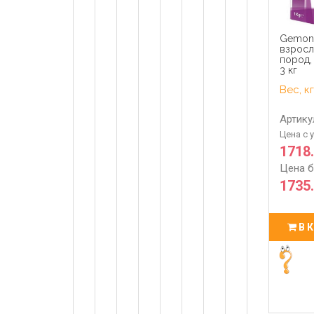
Gemon
взросл
пород,
3 кг
Вес, кг
Артику
Цена с 
1718
Цена б
1735.
В 