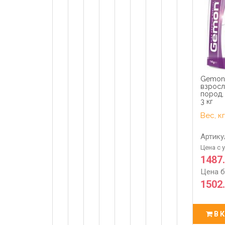
Gemon
взросл
пород,
3 кг
Вес, кг
Артику
Цена с 
1487
Цена б
1502.
В 