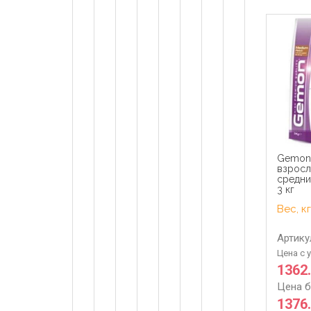
Gemon
взросл
средни
3 кг
Вес, кг
Артику
Цена с 
1362
Цена б
1376.