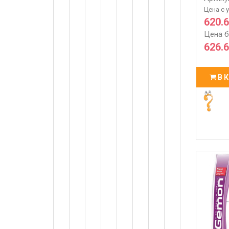
Цена с 
620.6
Цена б
626.6
В 