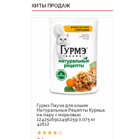
ХИТЫ ПРОДАЖ
Гурмэ Паучи для кошек
Гурм
Натуральные Рецепты Курица
Де-Л
на пару с морковью
Perl
1242516912496259 0.075 кг
0.075
42612
54