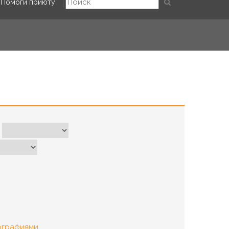
Помоги приюту
ографиями