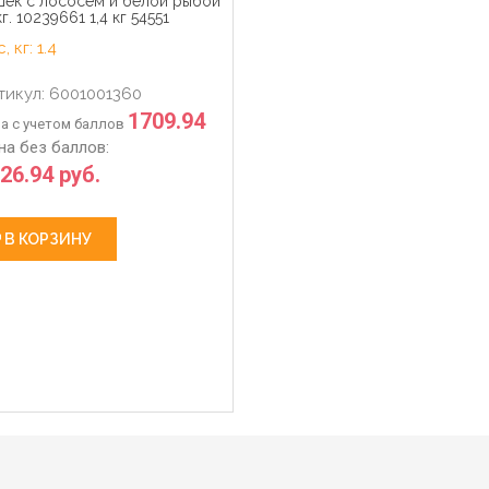
шек с лососем и белой рыбой
кг. 10239661 1,4 кг 54551
, кг: 1.4
тикул: 6001001360
1709.94
а с учетом баллов
на без баллов:
26.94 руб.
В КОРЗИНУ