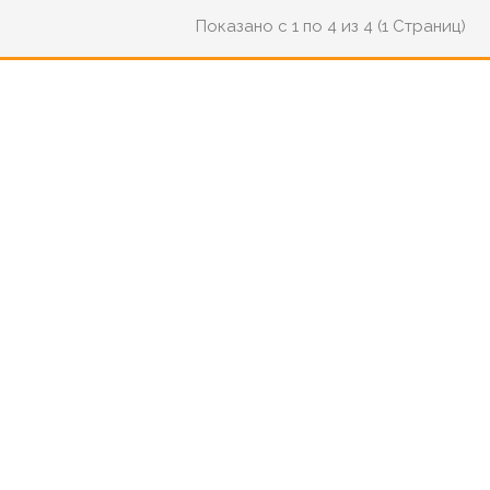
Показано с 1 по 4 из 4 (1 Страниц)
18
49
00
0
18
49
hour
min
sec
days
hour
min