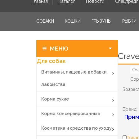
Главная
Каталог
Новости
Спецпредл
СОБАКИ
КОШКИ
ГРЫЗУНЫ
РЫБКИ
МЕНЮ
Crav
Для собак
Оч
Витамины, пищевые добавки,
Сор
лакомства
Возраст
Корма сухие
Бренд:
Корма консервированные
Прим
Косметика и средства по уходу
Товар