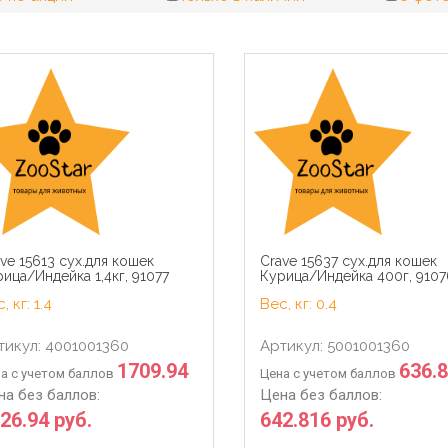
ve 15613 сух.для кошек
Crave 15637 сух.для кошек
ица/Индейка 1,4кг, 91077
Курица/Индейка 400г, 9107
, кг: 1.4
Вес, кг: 0.4
тикул: 4001001360
Артикул: 5001001360
1709.94
636.
а с учетом баллов
Цена с учетом баллов
на без баллов:
Цена без баллов:
26.94 руб.
642.816 руб.