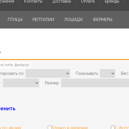
ожения
Контакты
Доставка
Оплата
Бренды
ПТИЦЫ
РЕПТИЛИИ
ЛОШАДИ
ФЕРМЕРЫ
e
истить фильтр
тировать по:
Показывать:
Вес:
:
Размер:
енить
 по акции
Только в наличии
С фот