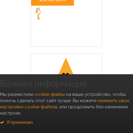
Важная информация
Мы разместили
cookie-файлы
на ваше устройство, чтобы
помочь сделать этот сайт лучше. Вы можете
изменить свои
настройки cookie-файлов
, или продолжить без изменения
настроек.
Дог Ланч сухой длЯ собак
средних и крупных пород
Я принимаю
Индейка 15кг, 106783
Вес, кг: 15