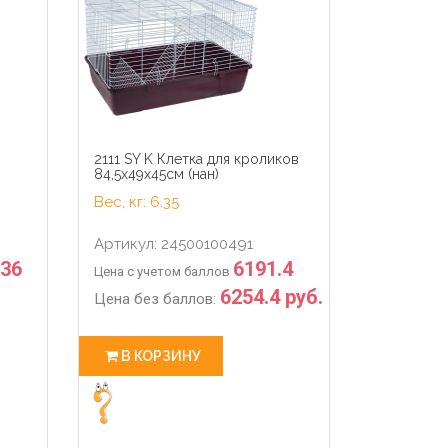
49
0
5
34
49
0
sec
days
hour
min
sec
days
в
2111 SY K Клетка для кроликов
84,5х49х45см (нан)
Вес, кг: 6.35
Артикул: 24500100491
.36
6191.4
Цена с учетом баллов
6254.4 руб.
Цена без баллов:
В КОРЗИНУ