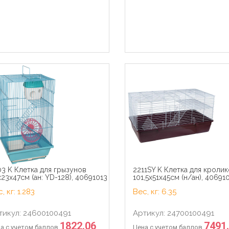
3 K Клетка для грызунов
2211SY K Клетка для кроли
э Паучи для кошек Желе
Royal Canin паучи RC Кусоч
23х47см (ан: YD-128), 40691013
101,5х51х45см (н/ан), 40691
юкс с курицей (Gourmet
соусе для кастрированны
) 124250811243974212486926
кошек 1-7лет (Sterilized)
, кг: 1.283
Вес, кг: 6.35
 кг 41525
40950008R040950008R1 0.
кг 22794
тикул: 24600100491
Артикул: 24700100491
1822.06
7491
а с учетом баллов
Цена с учетом баллов