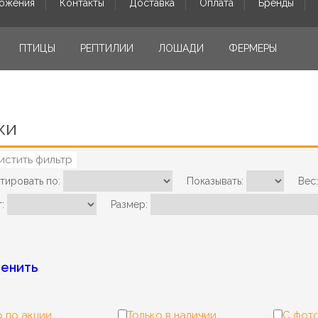
ожения
Контакты
Доставка
Оплата
Бренды
ПТИЦЫ
РЕПТИЛИИ
ЛОШАДИ
ФЕРМЕРЫ
ки
истить фильтр
тировать по:
Показывать:
Вес:
:
Размер:
енить
 по акции
Только в наличии
С фот