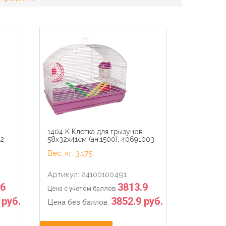
в
1404 K Клетка для грызунов
02
58х32х41см (ан:1500), 40691003
Вес, кг: 3.175
Артикул: 24100100491
.6
3813.9
Цена с учетом баллов
 руб.
3852.9 руб.
Цена без баллов: