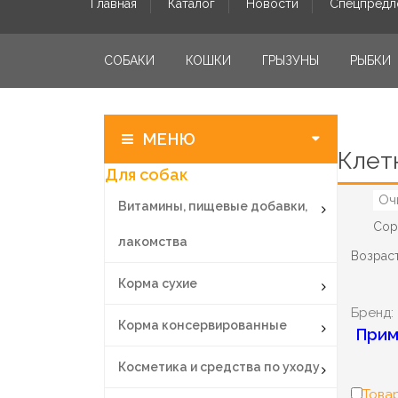
Главная
Каталог
Новости
Спецпредл
СОБАКИ
КОШКИ
ГРЫЗУНЫ
РЫБКИ
МЕНЮ
Клет
Для собак
Оч
Витамины, пищевые добавки,
Сор
лакомства
Возраст
Корма сухие
Бренд:
Корма консервированные
Прим
Косметика и средства по уходу
Товар