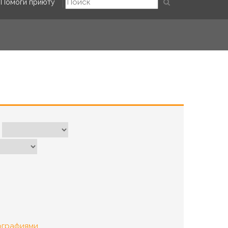
Помоги приюту
ографиями