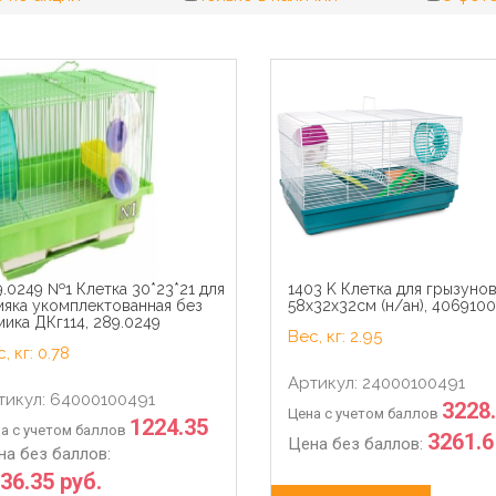
.0249 №1 Клетка 30*23*21 для
1403 K Клетка для грызуно
мяка укомплектованная без
58х32х32см (н/ан), 406910
ика ДКг114, 289.0249
Вес, кг: 2.95
, кг: 0.78
Артикул: 24000100491
тикул: 64000100491
3228
Цена с учетом баллов
1224.35
а с учетом баллов
3261.6
Цена без баллов:
на без баллов:
36.35 руб.