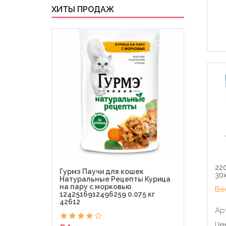
ХИТЫ ПРОДАЖ
220
Гурмэ Паучи для кошек
Гурм
30х
Натуральные Рецепты Курица
Де-Л
на пару с морковью
Perl
Вес
1242516912496259 0.075 кг
0.075
42612
Ар
54
Цен