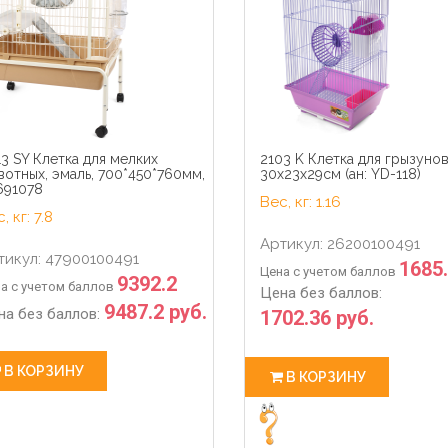
5
34
49
0
5
34
hour
min
sec
days
hour
min
3 SY Клетка для мелких
2103 K Клетка для грызуно
отных, эмаль, 700*450*760мм,
30х23х29см (ан: YD-118)
691078
Вес, кг: 1.16
, кг: 7.8
Артикул: 26200100491
тикул: 47900100491
1685
Цена с учетом баллов
9392.2
а с учетом баллов
Цена без баллов:
9487.2 руб.
на без баллов:
1702.36 руб.
В КОРЗИНУ
В КОРЗИНУ