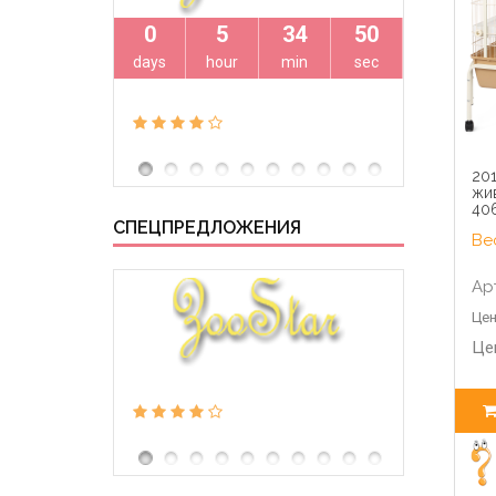
0
5
34
49
0
days
hour
min
sec
days
201
жив
40
СПЕЦПРЕДЛОЖЕНИЯ
Вес
Ар
Цен
Це