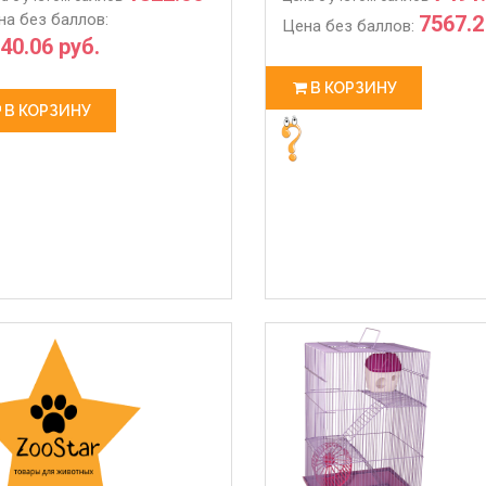
102.48
на без баллов:
7567.2
Цена без баллов:
40.06 руб.
В КОРЗИНУ
В КОРЗИНУ
 РАБОТЫ С 28.03 ПО 06.04
ЖДЕМ ВАС В НАШЕМ МАГАЗИ
3-27
2020-03-14
 работы магазина с 28.03 по
💥💥💥Магазин-склад Ждем 
олл-центр работает в
покупками для Ваших питомц
м режиме по график
Адрес : Л�