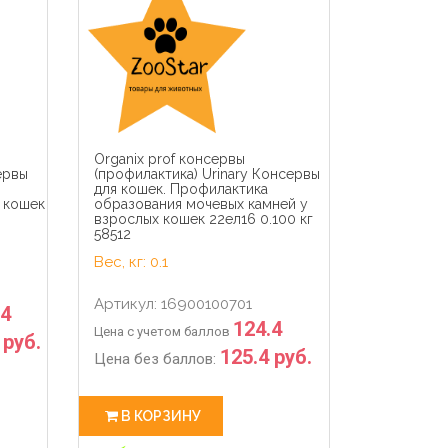
01
0
14
16
01
0
sec
days
hour
min
sec
days
Organix prof консервы
ервы
(профилактика) Urinary Консервы
для кошек. Профилактика
 кошек
образования мочевых камней у
взрослых кошек 22ел16 0.100 кг
58512
Вес, кг: 0.1
Артикул: 16900100701
84
124.4
Цена с учетом баллов
 руб.
125.4 руб.
Цена без баллов:
В КОРЗИНУ