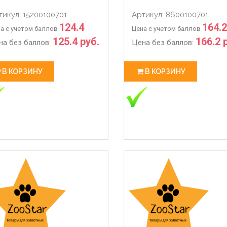
102.48
тикул: 15200100701
Артикул: 8600100701
124.4
164.2
а с учетом баллов
Цена с учетом баллов
125.4 руб.
166.2 
на без баллов:
Цена без баллов:
В КОРЗИНУ
В КОРЗИНУ
 РАБОТЫ С 28.03 ПО 06.04
ЖДЕМ ВАС В НАШЕМ МАГАЗИ
3-27
2020-03-14
 работы магазина с 28.03 по
💥💥💥Магазин-склад Ждем 
олл-центр работает в
покупками для Ваших питомц
м режиме по график
Адрес : Л�