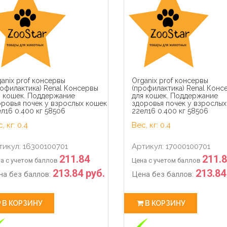
14
16
01
0
14
16
hour
min
sec
days
hour
min
anix prof консервы
Organix prof консервы
офилактика) Renal Консервы
(профилактика) Renal Конс
я кошек. Поддержание
для кошек. Поддержание
оровья почек у взрослых кошек
здоровья почек у взрослых
л16 0.400 кг 58506
22ел16 0.400 кг 58506
, кг: 0.4
Вес, кг: 0.4
тикул: 16300100701
Артикул: 17000100701
211.84
211.
а с учетом баллов
Цена с учетом баллов
213.84 руб.
213.84
на без баллов:
Цена без баллов:
В КОРЗИНУ
В КОРЗИНУ