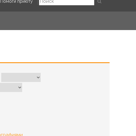
Помоги приюту
ографиями