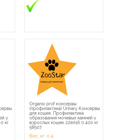
Organix prof консервы
ки в
Royal Canin паучи ВВА RC
нсервы
(профилактика) Urinary Консервы
х
Консервы паштет для щенков
для кошек. Профилактика
до 2мес., беременных и
ей у
образования мочевых камней у
085
кормящих сук (Starter Mousse)
0 кг
взрослых кошек 22ел16 0.400 кг
40770019A0 | Starter Mousse
58507
Mother & Babydog, 0,195 кг
Cat Ch
Вес, кг: 0.4
Кусочки