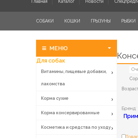
Главная
Каталог
Новости
Спецпредл
СОБАКИ
КОШКИ
ГРЫЗУНЫ
РЫБКИ
МЕНЮ
Конс
Для собак
Оч
Витамины, пищевые добавки,
Сор
лакомства
Возраст
Корма сухие
Бренд:
Корма консервированные
Прим
Косметика и средства по уходу
Товар