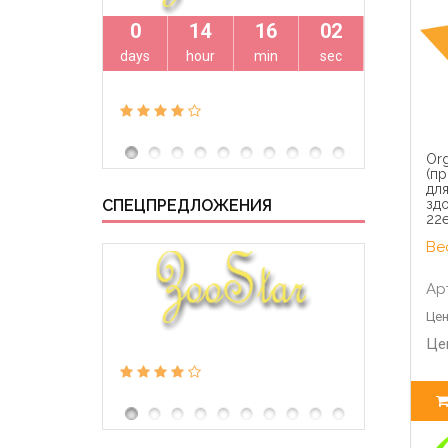
0
14
16
01
0
days
hour
min
sec
days
Org
(пр
дл
СПЕЦПРЕДЛОЖЕНИЯ
зд
22е
Вес
Ар
Цен
Це