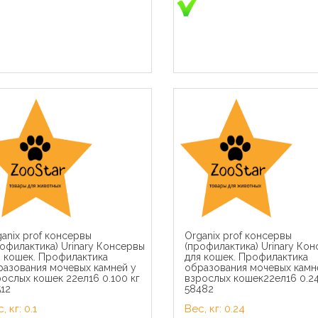
anix prof консервы
Organix prof консервы
э Паучи для кошек Желе
Royal Canin паучи RC Кусоч
офилактика) Urinary Консервы
(профилактика) Urinary Ко
юкс с курицей (Gourmet
соусе для кастрированны
я кошек. Профилактика
для кошек. Профилактика
) 124250811243974212486926
кошек 1-7лет (Sterilized)
разования мочевых камней у
образования мочевых камн
 кг 41525
40950008R040950008R1 0.
ослых кошек 22ел16 0.100 кг
взрослых кошек22ел16 0.24
кг 22794
12
58482
, кг: 0.1
Вес, кг: 0.24