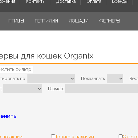
ожения
Контакты
Доставка
Оплата
Бренды
ПТИЦЫ
РЕПТИЛИИ
ЛОШАДИ
ФЕРМЕРЫ
ервы для кошек Organix
истить фильтр
тировать по:
Показывать:
Вес:
:
Размер:
енить
 по акции
Только в наличии
С фот