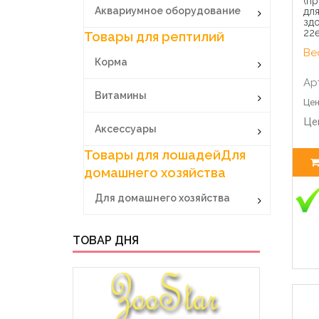
(пр
Аквариумное оборудование
дл
зд
22е
Товары для рептилий
Вес
Корма
Ар
Витамины
Цен
Це
Аксессуары
Товары для лошадей
Для
домашнего хозяйства
Для домашнего хозяйства
ТОВАР ДНЯ