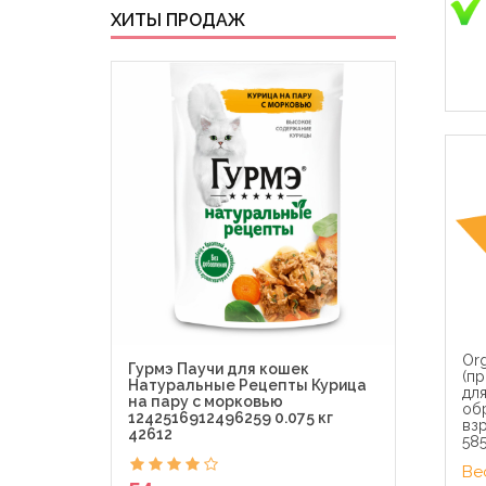
ХИТЫ ПРОДАЖ
Org
Гурмэ Паучи для кошек
Гурм
(пр
Натуральные Рецепты Курица
Де-Л
дл
на пару с морковью
Perl
об
1242516912496259 0.075 кг
0.075
взр
42612
585
54
Вес