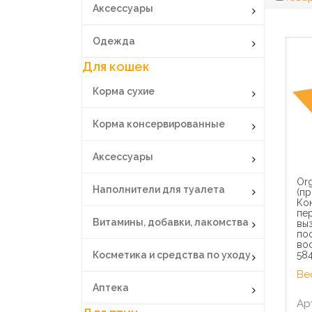
Аксессуары
Одежда
Для кошек
Корма сухие
Корма консервированные
Аксессуары
Org
Наполнители для туалета
(пр
Кон
пе
Витамины, добавки, лакомства
вы
по
вос
Косметика и средства по уходу
58
Вес
Аптека
Ар