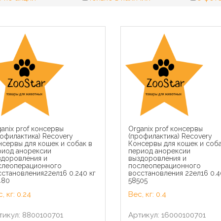
anix prof консервы
Organix prof консервы
офилактика) Recovery
(профилактика) Recovery
сервы для кошек и собак в
Консервы для кошек и соба
риод анорексии
период анорексии
здоровления и
выздоровления и
слеоперационного
послеоперационного
становления22ел16 0.240 кг
восстановления 22ел16 0.4
480
58505
, кг: 0.24
Вес, кг: 0.4
тикул: 8800100701
Артикул: 16000100701