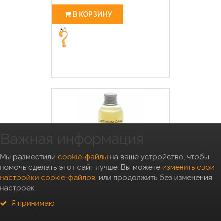
В КОРЗИНУ
Важная информация
Мы разместили
cookie-файлы
на ваше устройство, чтобы
помочь сделать этот сайт лучше. Вы можете
изменить свои
настройки cookie-файлов
, или продолжить без изменения
настроек.
Anju Beaute Кондиционер
Оптимальный уход: зародыши
Я принимаю
пшеницы - увлажнение объем
эластичность (Optimum Care
Baume) 1:5 (AN68) AN69 5.200 кг