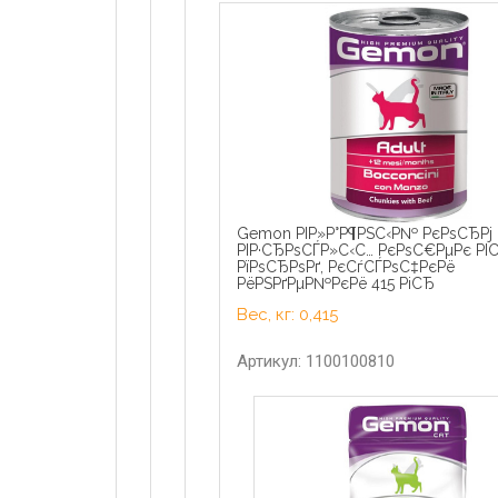
Gemon РІР»Р°Р¶РЅС‹Р№ РєРѕСЂРј 
РІР·СЂРѕСЃР»С‹С… РєРѕС€РµРє РІ
РїРѕСЂРѕРґ, РєСѓСЃРѕС‡РєРё
РёРЅРґРµР№РєРё 415 РіСЂ
Вес, кг: 0,415
Артикул: 1100100810