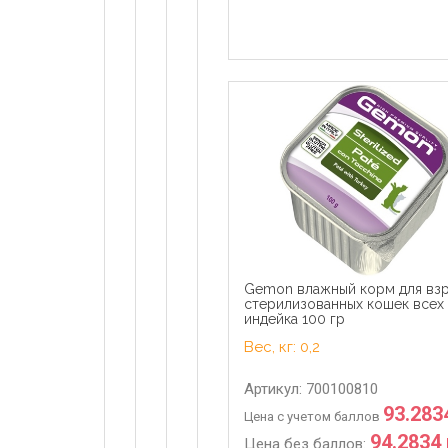
Gemon влажный корм для вз
стерилизованных кошек всех
индейка 100 гр
Вес, кг: 0,2
Артикул: 700100810
93.283
Цена с учетом баллов
94.2834 
Цена без баллов: