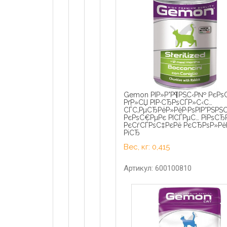
Gemon РІР»Р°Р¶РЅС‹Р№ РєРѕ
РґР»СЏ РІР·СЂРѕСЃР»С‹С…
СЃС‚РµСЂРёР»РёР·РѕРІР°РЅРЅ
РєРѕС€РµРє РІСЃРµС… РїРѕСЂР
РєСѓСЃРѕС‡РєРё РєСЂРѕР»РёР
РіСЂ
Вес, кг: 0,415
Артикул: 600100810