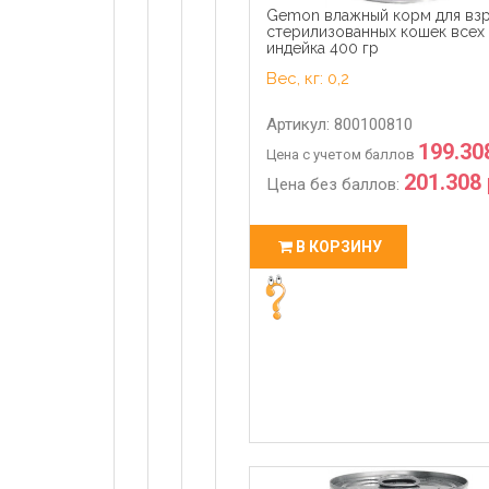
Gemon влажный корм для вз
стерилизованных кошек всех
индейка 400 гр
Вес, кг: 0,2
Артикул: 800100810
199.30
Цена с учетом баллов
201.308 
Цена без баллов:
В КОРЗИНУ