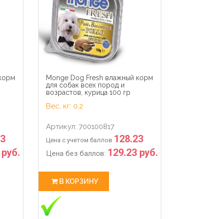
50
0
16
54
50
0
sec
days
hour
min
sec
days
корм
Monge Dog Fresh влажный корм
для собак всех пород и
возрастов, курица 100 гр
Вес, кг: 0,2
Артикул: 700100817
23
128.23
Цена с учетом баллов
 руб.
129.23 руб.
Цена без баллов:
В КОРЗИНУ