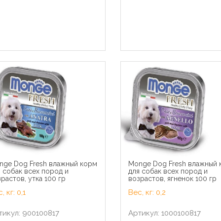
nge Dog Fresh влажный корм
Monge Dog Fresh влажный 
э Паучи для кошек Желе
Royal Canin паучи RC Кусоч
 собак всех пород и
для собак всех пород и
юкс с курицей (Gourmet
соусе для кастрированны
растов, утка 100 гр
возрастов, ягненок 100 гр
) 124250811243974212486926
кошек 1-7лет (Sterilized)
 кг 41525
40950008R040950008R1 0.
, кг: 0,1
Вес, кг: 0,2
кг 22794
тикул: 900100817
Артикул: 1000100817