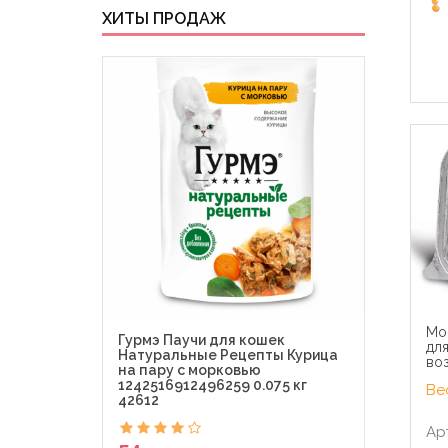
ХИТЫ ПРОДАЖ
Mo
Гурмэ Паучи для кошек
Гурм
для
Натуральные Рецепты Курица
Де-Л
воз
на пару с морковью
Perl
1242516912496259 0.075 кг
0.075
Вес
42612
Ар
54