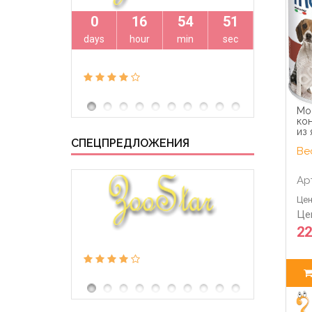
0
16
54
50
0
days
hour
min
sec
days
Mon
ко
из 
СПЕЦПРЕДЛОЖЕНИЯ
Вес
Ар
Цен
Це
22