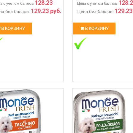
102.48
128.23
128.
а с учетом баллов
Цена с учетом баллов
129.23 руб.
129.23
на без баллов:
Цена без баллов:
В КОРЗИНУ
В КОРЗИНУ
 РАБОТЫ С 28.03 ПО 06.04
ЖДЕМ ВАС В НАШЕМ МАГАЗИ
3-27
2020-03-14
 работы магазина с 28.03 по
💥💥💥Магазин-склад Ждем 
олл-центр работает в
покупками для Ваших питомц
м режиме по график
Адрес : Л�