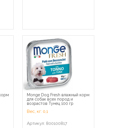
корм
Monge Dog Fresh влажный корм
ки в
Royal Canin паучи ВВА RC
для собак всех пород и
х
Консервы паштет для щенков
возрастов Тунец 100 гр
до 2мес., беременных и
085
кормящих сук (Starter Mousse)
Вес, кг: 0,1
40770019A0 | Starter Mousse
Mother & Babydog, 0,195 кг
Cat Ch
Артикул: 800100817
Кусочки