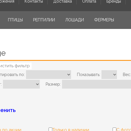
ожения
Контакты
Доставка
Оплата
Бренды
ПТИЦЫ
РЕПТИЛИИ
ЛОШАДИ
ФЕРМЕРЫ
ge
истить фильтр
тировать по:
Показывать:
Вес:
:
Размер:
енить
 по акции
Только в наличии
С фот