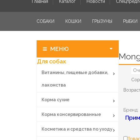
Главная
Каталог
Новости
Спецпредл
СОБАКИ
КОШКИ
ГРЫЗУНЫ
РЫБКИ
МЕНЮ
Mon
Для собак
Оч
Витамины, пищевые добавки,
Сор
лакомства
Возраст
Корма сухие
Бренд:
Корма консервированные
Прим
Косметика и средства по уходу
Товар