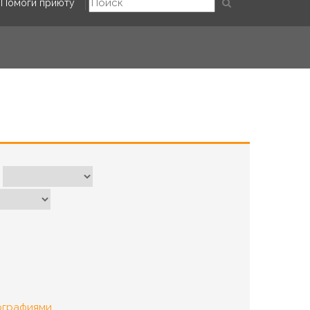
Помоги приюту
ографиями