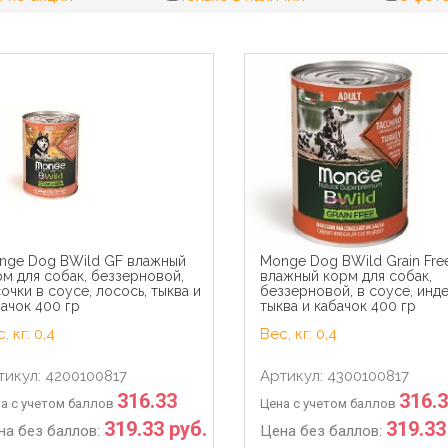
nge Dog BWild GF влажный
Monge Dog BWild Grain Fre
м для собак, беззерновой,
влажный корм для собак,
очки в соусе, лосось, тыква и
беззерновой, в соусе, инде
ачок 400 гр
тыква и кабачок 400 гр
, кг: 0,4
Вес, кг: 0,4
тикул: 4200100817
Артикул: 4300100817
316.33
316.
а с учетом баллов
Цена с учетом баллов
319.33 руб.
319.33
на без баллов:
Цена без баллов: