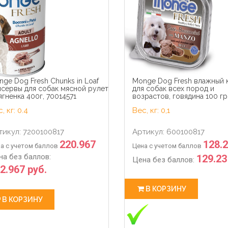
16
54
50
0
16
54
hour
min
sec
days
hour
min
ge Dog Fresh Chunks in Loaf
Monge Dog Fresh влажный 
нсервы для собак мясной рулет
для собак всех пород и
ягненка 400г, 70014571
возрастов, говядина 100 гр
, кг: 0.4
Вес, кг: 0,1
тикул: 7200100817
Артикул: 600100817
220.967
128.
а с учетом баллов
Цена с учетом баллов
на без баллов:
129.23
Цена без баллов:
2.967 руб.
В КОРЗИНУ
В КОРЗИНУ