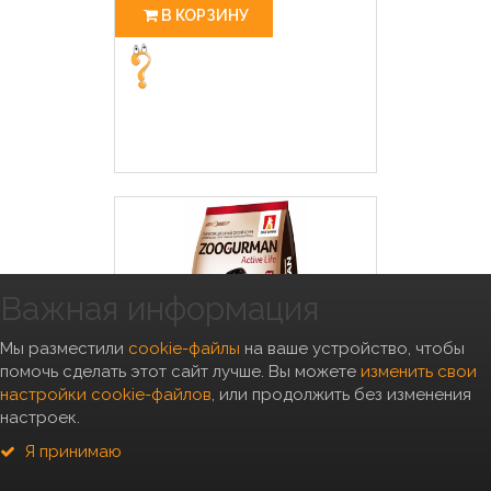
В КОРЗИНУ
Важная информация
Мы разместили
cookie-файлы
на ваше устройство, чтобы
помочь сделать этот сайт лучше. Вы можете
изменить свои
настройки cookie-файлов
, или продолжить без изменения
настроек.
Зоогурман Сухой корм для
активных собак средних и
Я принимаю
крупных пород,индейка 9211
20.000 кг 42251